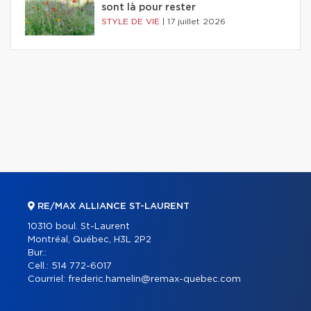
sont là pour rester
STYLE DE VIE
|
17 juillet 2026
RE/MAX ALLIANCE ST-LAURENT
10310 boul. St-Laurent
Montréal, Québec, H3L 2P2
Bur.:
Cell.:
514 772-6017
Courriel:
frederic.hamelin@remax-quebec.com