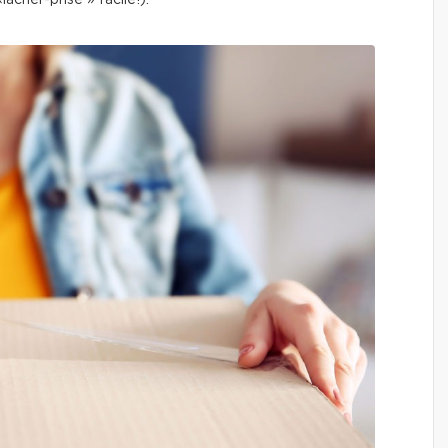
âcher-prise » facile!).